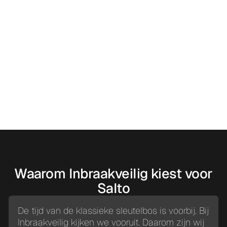
The icons were sourced from Icons8 and can be
used with an attribution link such as this:
Icons8
Icons8
Waarom Inbraakveilig kiest voor
Salto
De tijd van de klassieke sleutelbos is voorbij. Bij
Inbraakveilig kijken we vooruit. Daarom zijn wij