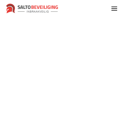
All photography was sourced from Lummi or
generated by Midjourney. No copyrights apply, use
them in your projects freely.
Lummi