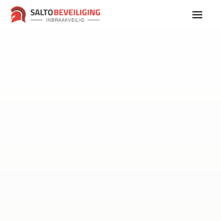
Onze specialist komt naar u toe
Twijfelt u over de technische
mogelijkheden? Geen zorgen. Onze
expert komt persoonlijk langs om uw
situatie in kaart te brengen en de
mogelijkheden te bespreken.