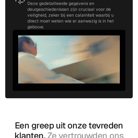
Deze gedetailleerde gegevens en
deurgeschiedenissen zijn cruciaal voor de
veiligheid, zeker bij een calamiteit waarbij u
direct moet weten wie er aanwezig is in het
gebouw.
Een greep uit onze tevreden
klanten.
Ze vertrouwden ons